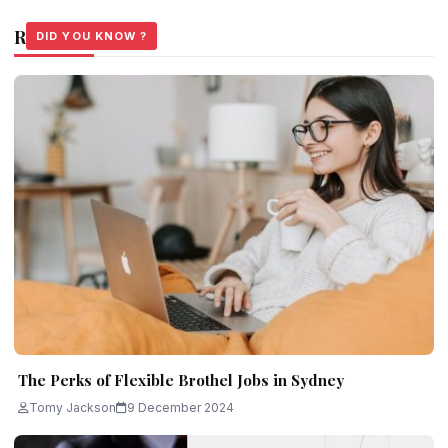
Related Stories
DID YOU KNOW ?
DID YOU KNOW ?
DID YOU KNOW ?
The Perks of Flexible Brothel Jobs in Sydney
Tomy Jackson
9 December 2024