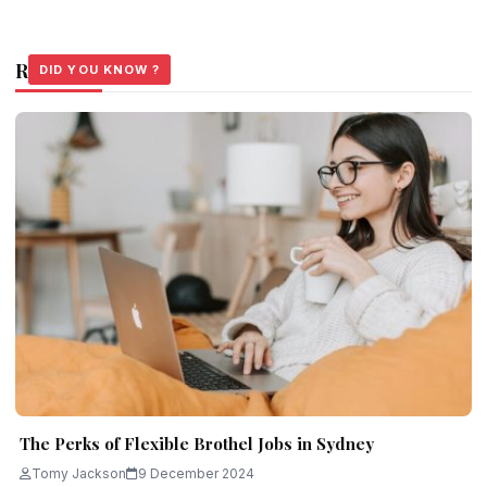
Related Stories
DID YOU KNOW ?
DID YOU KNOW ?
DID YOU KNOW ?
The Perks of Flexible Brothel Jobs in Sydney
Tomy Jackson
9 December 2024