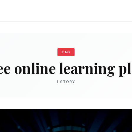
TAG
ee online learning p
1 STORY