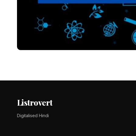
EDUCATION
Top 6 Online Learning Pl
जब बात आती है Best Online Learning Platforms की तो Coursera का नाम
Tomy Jackson
9 February 2024
3 min read
Listrovert
Digitalised Hindi