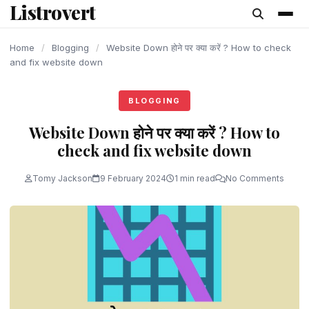
Listrovert
content
Home
/
Blogging
/
Website Down होने पर क्या करें ? How to check
and fix website down
BLOGGING
Website Down होने पर क्या करें ? How to
check and fix website down
Tomy Jackson
9 February 2024
1 min read
No Comments