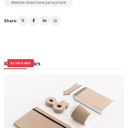
Website down hone par kya kare
Share:
Related Stories
BLOGGING
BLOGGING
BLOGGING