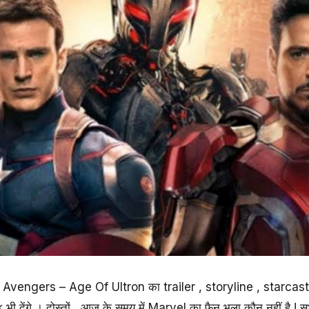
म Avengers – Age Of Ultron का trailer , storyline , starcast
ेंगे । दोस्तों , आज के समय में Marvel का फैन भला कौन नहीं है ! स