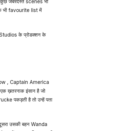
 के कुछ जबरदस्त scenes भी
े भी favourite list में
Studios के प्रोडक्शन के
idow , Captain America
क ख़तरनाक इंसान है जो
cke पकड़ती है तो उन्हें पता
और दूसरा उसकी बहन Wanda