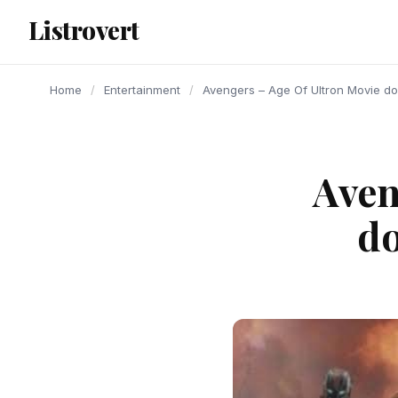
content
Listrovert
Home
/
Entertainment
/
Avengers – Age Of Ultron Movie dow
Aven
do