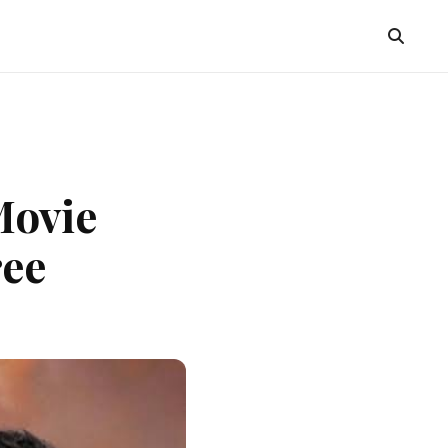
Movie
ree