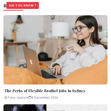
Related Stories
DID YOU KNOW ?
DID YOU KNOW ?
DID YOU KNOW ?
The Perks of Flexible Brothel Jobs in Sydney
Tomy Jackson
9 December 2024