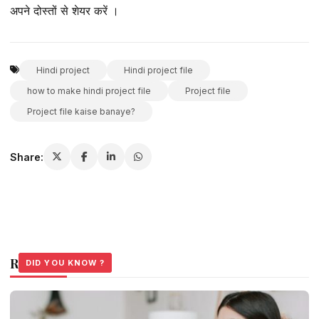
अपने दोस्तों से शेयर करें ।
Hindi project
Hindi project file
how to make hindi project file
Project file
Project file kaise banaye?
Share:
Related Stories
DID YOU KNOW ?
DID YOU KNOW ?
DID YOU KNOW ?