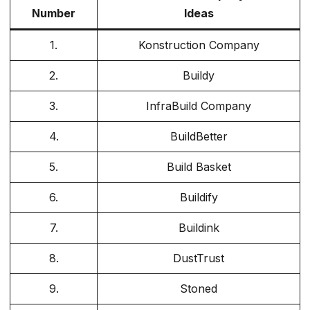
Number
Ideas
1.
Konstruction Company
2.
Buildy
3.
InfraBuild Company
4.
BuildBetter
5.
Build Basket
6.
Buildify
7.
Buildink
8.
DustTrust
9.
Stoned