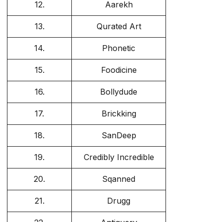
12.
Aarekh
13.
Qurated Art
14.
Phonetic
15.
Foodicine
16.
Bollydude
17.
Brickking
18.
SanDeep
19.
Credibly Incredible
20.
Sqanned
21.
Drugg