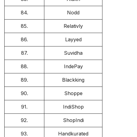
84.
Nodd
85.
Relativly
86.
Layyed
87.
Suvidha
88.
IndePay
89.
Blackking
90.
Shoppe
91.
IndiShop
92.
ShopIndi
93.
Handkurated