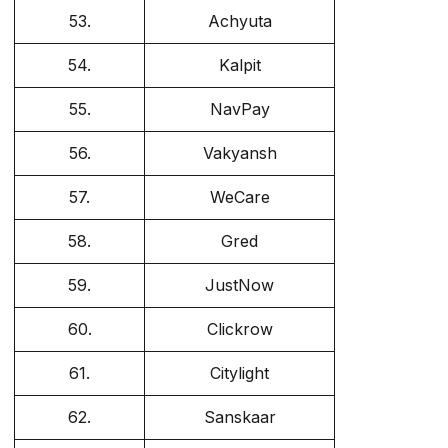
53.
Achyuta
54.
Kalpit
55.
NavPay
56.
Vakyansh
57.
WeCare
58.
Gred
59.
JustNow
60.
Clickrow
61.
Citylight
62.
Sanskaar