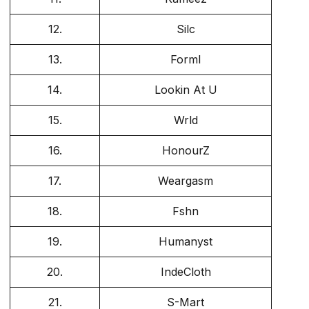
12.
Silc
13.
Forml
14.
Lookin At U
15.
Wrld
16.
HonourZ
17.
Weargasm
18.
Fshn
19.
Humanyst
20.
IndeCloth
21.
S-Mart