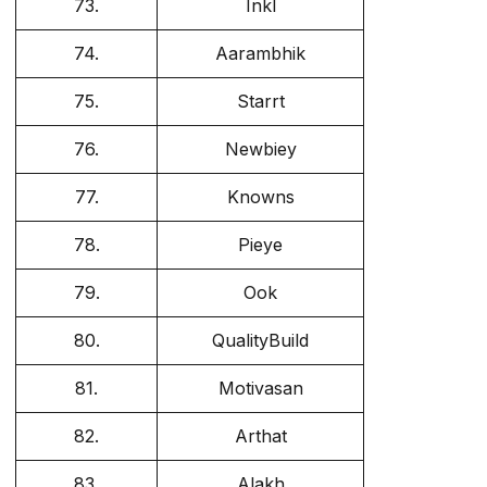
73.
Inkl
74.
Aarambhik
75.
Starrt
76.
Newbiey
77.
Knowns
78.
Pieye
79.
Ook
80.
QualityBuild
81.
Motivasan
82.
Arthat
83.
Alakh