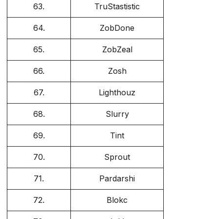
63.
TruStastistic
64.
ZobDone
65.
ZobZeal
66.
Zosh
67.
Lighthouz
68.
Slurry
69.
Tint
70.
Sprout
71.
Pardarshi
72.
Blokc