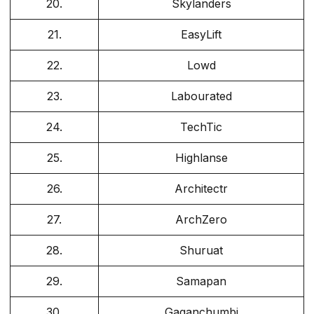
20.
Skylanders
21.
EasyLift
22.
Lowd
23.
Labourated
24.
TechTic
25.
Highlanse
26.
Architectr
27.
ArchZero
28.
Shuruat
29.
Samapan
30.
Gaganchumbi