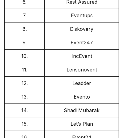
6.
Rest Assured
7.
Eventups
8.
Diskovery
9.
Event247
10.
IncEvent
11.
Lensonovent
12.
Leadder
13.
Evento
14.
Shadi Mubarak
15.
Let’s Plan
16.
Event24