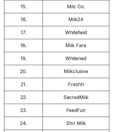
15.
Milc Co.
16.
Milk24
17.
Whitefield
18.
Milk Fare
19.
Whitened
20.
Milkclusive
21.
Freshh
22.
SacredMilk
23.
FeedFun
24.
Shri Milk