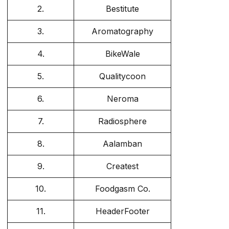
2.
Bestitute
3.
Aromatography
4.
BikeWale
5.
Qualitycoon
6.
Neroma
7.
Radiosphere
8.
Aalamban
9.
Createst
10.
Foodgasm Co.
11.
HeaderFooter