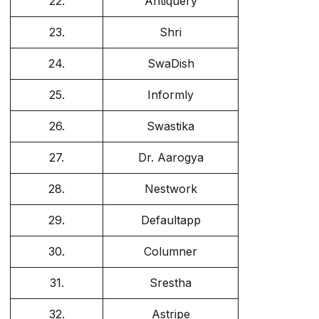
22.
Antiquery
23.
Shri
24.
SwaDish
25.
Informly
26.
Swastika
27.
Dr. Aarogya
28.
Nestwork
29.
Defaultapp
30.
Columner
31.
Srestha
32.
Astripe