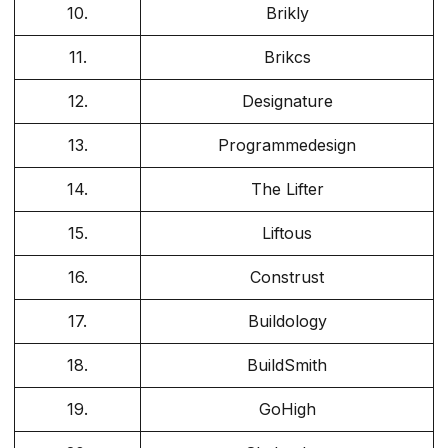
10.
Brikly
11.
Brikcs
12.
Designature
13.
Programmedesign
14.
The Lifter
15.
Liftous
16.
Construst
17.
Buildology
18.
BuildSmith
19.
GoHigh