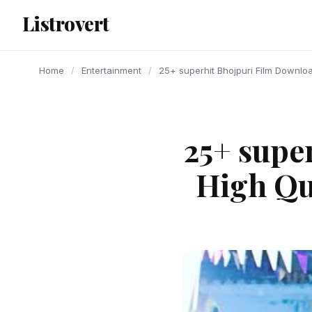
content
Listrovert
Home
/
Entertainment
/
25+ superhit Bhojpuri Film Download i
25+ supe
High Qual