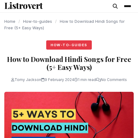
Listrovert
content
Home
/
How-to-guides
/
How to Download Hindi Songs for
Free (5+ Easy Ways)
HOW-TO-GUIDES
How to Download Hindi Songs for Free
(5+ Easy Ways)
Tomy Jackson
9 February 2024
1 min read
No Comments