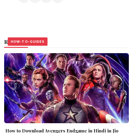
Related Stories
HOW-TO-GUIDES
HOW-TO-GUIDES
HOW-TO-GUIDES
How to Download Avengers Endgame in Hindi in Jio