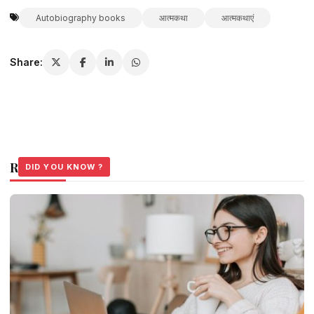
Autobiography books
आत्मकथा
आत्मकथाएं
Share:
Related Stories
DID YOU KNOW ?
DID YOU KNOW ?
DID YOU KNOW ?