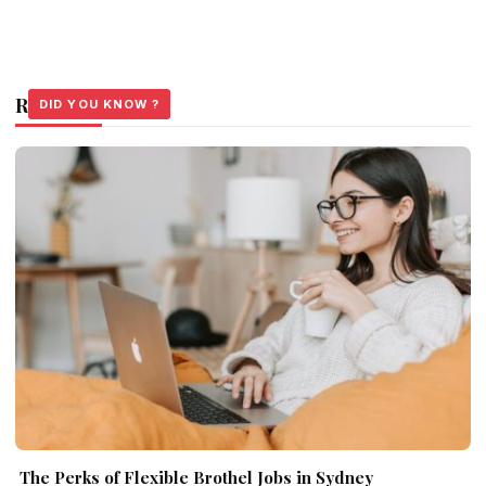
Related Stories
DID YOU KNOW ?
DID YOU KNOW ?
DID YOU KNOW ?
The Perks of Flexible Brothel Jobs in Sydney