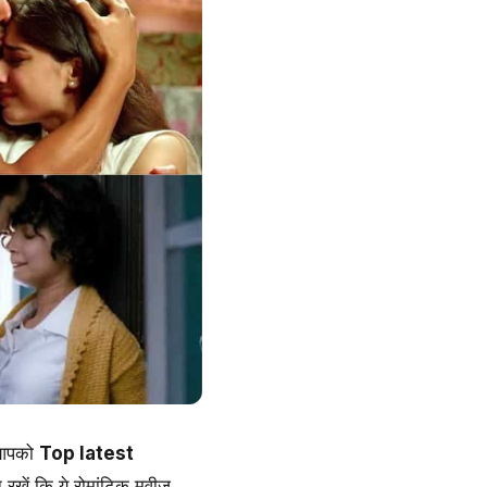
ं आपको
Top latest
ें कि ये रोमांटिक मूवीज