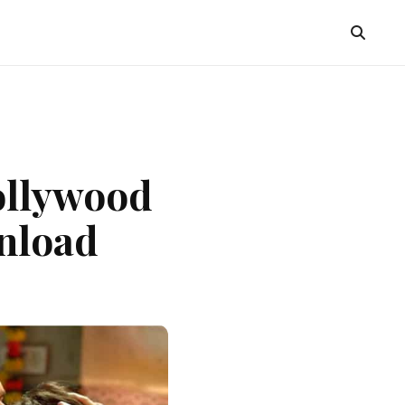
ollywood
wnload