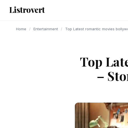
content
Listrovert
Home
/
Entertainment
/
Top Latest romantic movies bollywo
Top Lat
– Sto