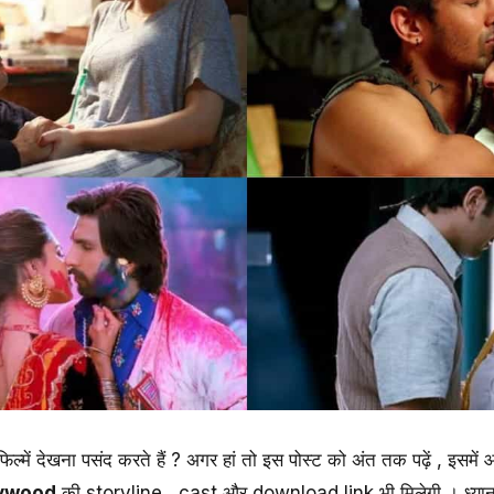
िल्में देखना पसंद करते हैं ? अगर हां तो इस पोस्ट को अंत तक पढ़ें , इसमे
lywood
की storyline , cast और download link भी मिलेगी । ध्यान रख