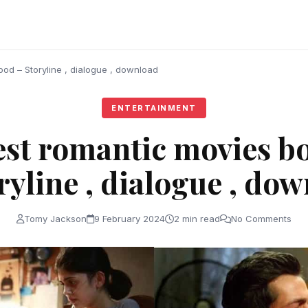
od – Storyline , dialogue , download
ENTERTAINMENT
est romantic movies b
ryline , dialogue , do
Tomy Jackson
9 February 2024
2 min read
No Comments