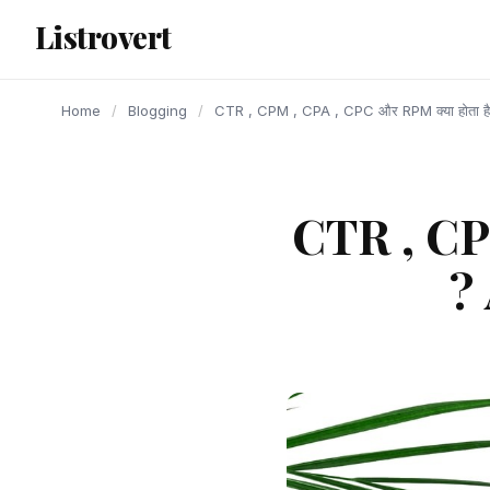
content
Listrovert
Home
/
Blogging
/
CTR , CPM , CPA , CPC और RPM क्या होता 
CTR , CPM
?