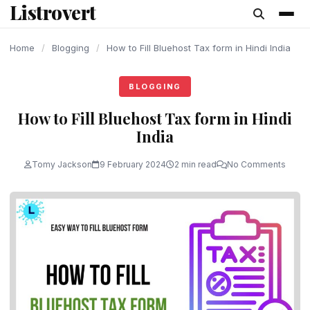
Listrovert
content
Home
/
Blogging
/
How to Fill Bluehost Tax form in Hindi India
BLOGGING
How to Fill Bluehost Tax form in Hindi
India
Tomy Jackson
9 February 2024
2 min read
No Comments