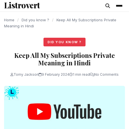
Listrovert
content
Home
/
Did you know ?
/
Keep All My Subscriptions Private
Meaning in Hindi
DID YOU KNOW ?
Keep All My Subscriptions Private
Meaning in Hindi
Tomy Jackson
9 February 2024
1 min read
No Comments