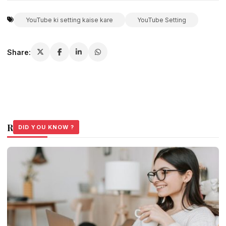
YouTube ki setting kaise kare
YouTube Setting
Share:
Related Stories
DID YOU KNOW ?
DID YOU KNOW ?
DID YOU KNOW ?