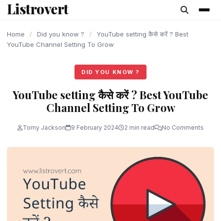
Listrovert
content
Home
/
Did you know ?
/
YouTube setting कैसे करें ? Best
YouTube Channel Setting To Grow
DID YOU KNOW ?
YouTube setting कैसे करें ? Best YouTube
Channel Setting To Grow
Tomy Jackson
9 February 2024
2 min read
No Comments