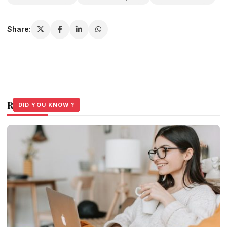
Share:
Related Stories
DID YOU KNOW ?
DID YOU KNOW ?
DID YOU KNOW ?