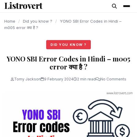
Listrovert
content
Home
/
Did you know ?
/
YONO SBI Error Codes in Hindi –
m005 error क्या है ?
DID YOU KNOW ?
YONO SBI Error Codes in Hindi – m005
error क्या है ?
Tomy Jackson
9 February 2024
2 min read
No Comments