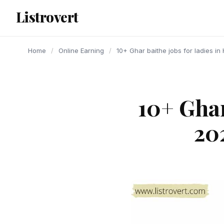
content
Listrovert
Home
/
Online Earning
/
10+ Ghar baithe jobs for ladies in Hi
10+ Ghar
202