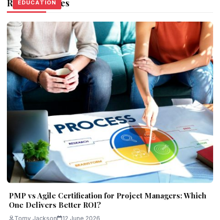
Related Stories
EDUCATION
EDUCATION
EDUCATION
PMP vs Agile Certification for Project Managers: Which
One Delivers Better ROI?
Tomy Jackson
12 June 2026