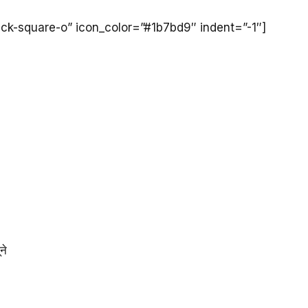
heck-square-o” icon_color=”#1b7bd9″ indent=”-1″]
ने